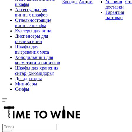
Бренды
Акции
Условия
Ст
шкафы
доставки
Аксессуары для
Гарантия
винных шкафов
на товар
Отдельностоящие
винные шкафы
Куллеры для вина
Диспенсеры для
розлива вина
Шкафы для
вызревания мяса
Холодильники для
косметики и напитков
Шкафы для хранения
сигар (хьюмидоры)
Дегидраторы
Минибары
Сейфы