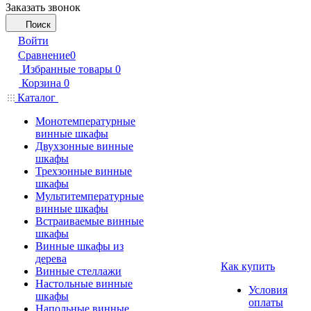
Заказать звонок
Поиск
Войти
Сравнение
0
Избранные товары
0
Корзина
0
Каталог
Монотемпературные
винные шкафы
Двухзонные винные
шкафы
Трехзонные винные
шкафы
Мультитемпературные
винные шкафы
Встраиваемые винные
шкафы
Винные шкафы из
дерева
Как купить
Винные стеллажи
Настольные винные
Условия
шкафы
оплаты
Напольные винные