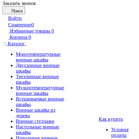
Заказать звонок
Поиск
Войти
Сравнение
0
Избранные товары
0
Корзина
0
Каталог
Монотемпературные
винные шкафы
Двухзонные винные
шкафы
Трехзонные винные
шкафы
Мультитемпературные
винные шкафы
Встраиваемые винные
шкафы
Винные шкафы из
дерева
Как купить
Винные стеллажи
Настольные винные
Условия
шкафы
оплаты
Напольные винные