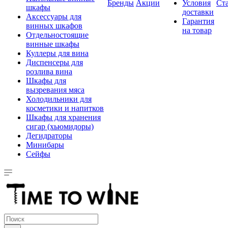
Бренды
Акции
Условия
Ст
шкафы
доставки
Аксессуары для
Гарантия
винных шкафов
на товар
Отдельностоящие
винные шкафы
Куллеры для вина
Диспенсеры для
розлива вина
Шкафы для
вызревания мяса
Холодильники для
косметики и напитков
Шкафы для хранения
сигар (хьюмидоры)
Дегидраторы
Минибары
Сейфы