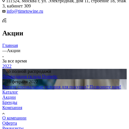
111524, Москва г, ул. Электродная, дом 11, строение 18, этаж
3, кабинет 309
info@timetowine.ru
Акции
Главная
—
Акции
За все время
2022
до полной распродажи
Ликвидация склада Dometic
16 февраля 2022
Хотите специальные условия для покупки? Позвоните нам!
Каталог
Акции
Бренды
Компания
О компании
Оферта
Реквизиты