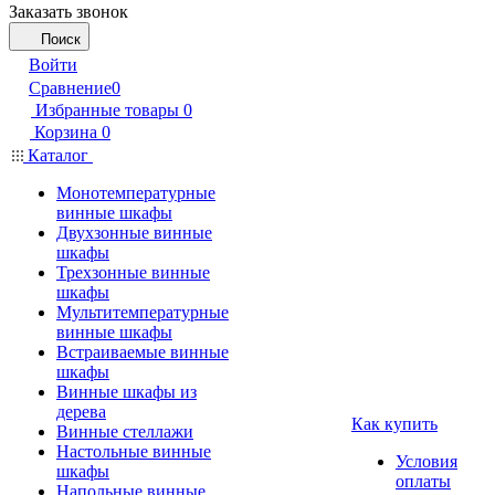
Заказать звонок
Поиск
Войти
Сравнение
0
Избранные товары
0
Корзина
0
Каталог
Монотемпературные
винные шкафы
Двухзонные винные
шкафы
Трехзонные винные
шкафы
Мультитемпературные
винные шкафы
Встраиваемые винные
шкафы
Винные шкафы из
дерева
Как купить
Винные стеллажи
Настольные винные
Условия
шкафы
оплаты
Напольные винные