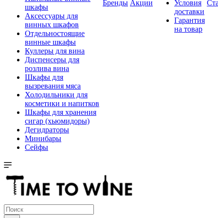
Бренды
Акции
Условия
Ст
шкафы
доставки
Аксессуары для
Гарантия
винных шкафов
на товар
Отдельностоящие
винные шкафы
Куллеры для вина
Диспенсеры для
розлива вина
Шкафы для
вызревания мяса
Холодильники для
косметики и напитков
Шкафы для хранения
сигар (хьюмидоры)
Дегидраторы
Минибары
Сейфы