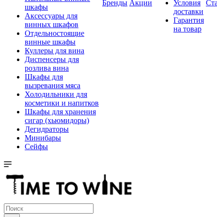
Бренды
Акции
Условия
Ст
шкафы
доставки
Аксессуары для
Гарантия
винных шкафов
на товар
Отдельностоящие
винные шкафы
Куллеры для вина
Диспенсеры для
розлива вина
Шкафы для
вызревания мяса
Холодильники для
косметики и напитков
Шкафы для хранения
сигар (хьюмидоры)
Дегидраторы
Минибары
Сейфы