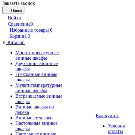
Заказать звонок
Поиск
Войти
Сравнение
0
Избранные товары
0
Корзина
0
Каталог
Монотемпературные
винные шкафы
Двухзонные винные
шкафы
Трехзонные винные
шкафы
Мультитемпературные
винные шкафы
Встраиваемые винные
шкафы
Винные шкафы из
дерева
Как купить
Винные стеллажи
Настольные винные
Условия
шкафы
оплаты
Напольные винные