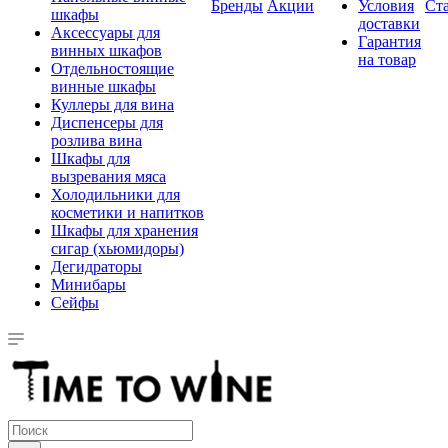
Бренды
Акции
Условия
Ст
шкафы
доставки
Аксессуары для
Гарантия
винных шкафов
на товар
Отдельностоящие
винные шкафы
Куллеры для вина
Диспенсеры для
розлива вина
Шкафы для
вызревания мяса
Холодильники для
косметики и напитков
Шкафы для хранения
сигар (хьюмидоры)
Дегидраторы
Минибары
Сейфы