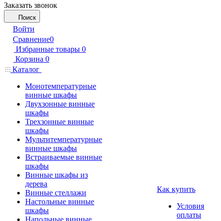
Заказать звонок
Поиск
Войти
Сравнение
0
Избранные товары
0
Корзина
0
Каталог
Монотемпературные
винные шкафы
Двухзонные винные
шкафы
Трехзонные винные
шкафы
Мультитемпературные
винные шкафы
Встраиваемые винные
шкафы
Винные шкафы из
дерева
Как купить
Винные стеллажи
Настольные винные
Условия
шкафы
оплаты
Напольные винные