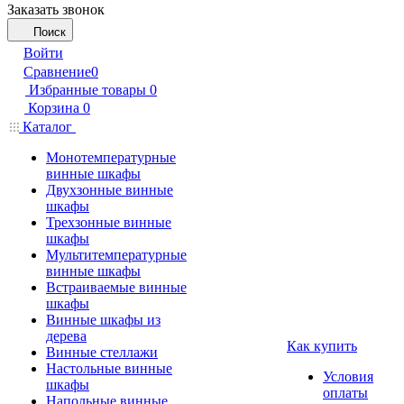
Заказать звонок
Поиск
Войти
Сравнение
0
Избранные товары
0
Корзина
0
Каталог
Монотемпературные
винные шкафы
Двухзонные винные
шкафы
Трехзонные винные
шкафы
Мультитемпературные
винные шкафы
Встраиваемые винные
шкафы
Винные шкафы из
дерева
Как купить
Винные стеллажи
Настольные винные
Условия
шкафы
оплаты
Напольные винные