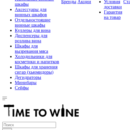
Бренды
Акции
Условия
Ст
шкафы
доставки
Аксессуары для
Гарантия
винных шкафов
на товар
Отдельностоящие
винные шкафы
Куллеры для вина
Диспенсеры для
розлива вина
Шкафы для
вызревания мяса
Холодильники для
косметики и напитков
Шкафы для хранения
сигар (хьюмидоры)
Дегидраторы
Минибары
Сейфы