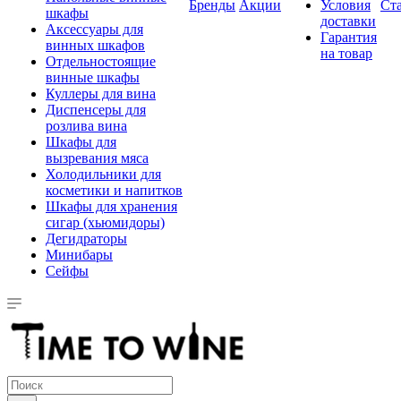
Бренды
Акции
Условия
Ст
шкафы
доставки
Аксессуары для
Гарантия
винных шкафов
на товар
Отдельностоящие
винные шкафы
Куллеры для вина
Диспенсеры для
розлива вина
Шкафы для
вызревания мяса
Холодильники для
косметики и напитков
Шкафы для хранения
сигар (хьюмидоры)
Дегидраторы
Минибары
Сейфы