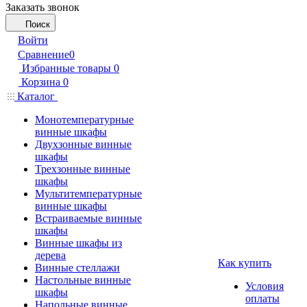
Заказать звонок
Поиск
Войти
Сравнение
0
Избранные товары
0
Корзина
0
Каталог
Монотемпературные
винные шкафы
Двухзонные винные
шкафы
Трехзонные винные
шкафы
Мультитемпературные
винные шкафы
Встраиваемые винные
шкафы
Винные шкафы из
дерева
Как купить
Винные стеллажи
Настольные винные
Условия
шкафы
оплаты
Напольные винные