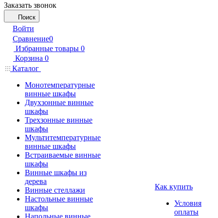
Заказать звонок
Поиск
Войти
Сравнение
0
Избранные товары
0
Корзина
0
Каталог
Монотемпературные
винные шкафы
Двухзонные винные
шкафы
Трехзонные винные
шкафы
Мультитемпературные
винные шкафы
Встраиваемые винные
шкафы
Винные шкафы из
дерева
Как купить
Винные стеллажи
Настольные винные
Условия
шкафы
оплаты
Напольные винные