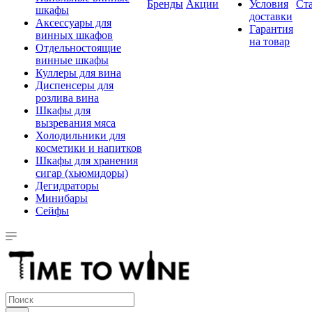
Бренды
Акции
Условия
Ст
шкафы
доставки
Аксессуары для
Гарантия
винных шкафов
на товар
Отдельностоящие
винные шкафы
Куллеры для вина
Диспенсеры для
розлива вина
Шкафы для
вызревания мяса
Холодильники для
косметики и напитков
Шкафы для хранения
сигар (хьюмидоры)
Дегидраторы
Минибары
Сейфы