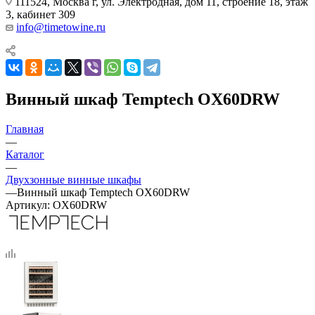
111524, Москва г, ул. Электродная, дом 11, строение 18, этаж
3, кабинет 309
info@timetowine.ru
Винный шкаф Temptech OX60DRW
Главная
—
Каталог
—
Двухзонные винные шкафы
—
Винный шкаф Temptech OX60DRW
Артикул:
OX60DRW