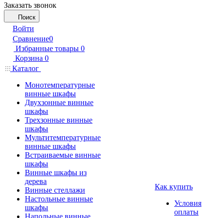
Заказать звонок
Поиск
Войти
Сравнение
0
Избранные товары
0
Корзина
0
Каталог
Монотемпературные
винные шкафы
Двухзонные винные
шкафы
Трехзонные винные
шкафы
Мультитемпературные
винные шкафы
Встраиваемые винные
шкафы
Винные шкафы из
дерева
Как купить
Винные стеллажи
Настольные винные
Условия
шкафы
оплаты
Напольные винные