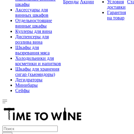
Бренды
Акции
Условия
Ст
шкафы
доставки
Аксессуары для
Гарантия
винных шкафов
на товар
Отдельностоящие
винные шкафы
Куллеры для вина
Диспенсеры для
розлива вина
Шкафы для
вызревания мяса
Холодильники для
косметики и напитков
Шкафы для хранения
сигар (хьюмидоры)
Дегидраторы
Минибары
Сейфы