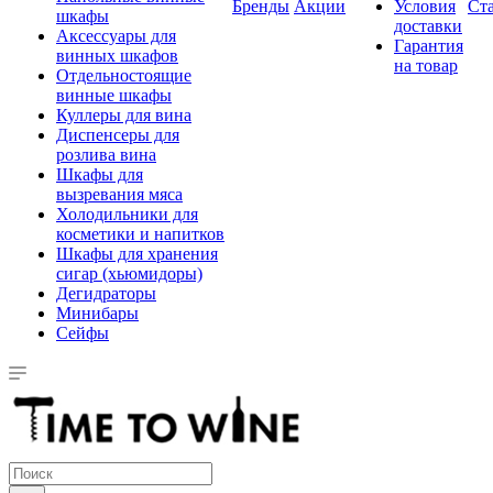
Бренды
Акции
Условия
Ст
шкафы
доставки
Аксессуары для
Гарантия
винных шкафов
на товар
Отдельностоящие
винные шкафы
Куллеры для вина
Диспенсеры для
розлива вина
Шкафы для
вызревания мяса
Холодильники для
косметики и напитков
Шкафы для хранения
сигар (хьюмидоры)
Дегидраторы
Минибары
Сейфы