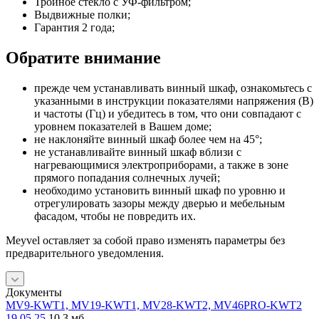
Тройное стекло с УФ-фильтром;
Выдвижные полки;
Гарантия 2 года;
Обратите внимание
прежде чем устанавливать винный шкаф, ознакомьтесь с
указанными в инструкции показателями напряжения (В)
и частоты (Гц) и убедитесь в том, что они совпадают с
уровнем показателей в Вашем доме;
не наклоняйте винный шкаф более чем на 45°;
не устанавливайте винный шкаф вблизи с
нагревающимися электроприборами, а также в зоне
прямого попадания солнечных лучей;
необходимо установить винный шкаф по уровню и
отрегулировать зазоры между дверью и мебельным
фасадом, чтобы не повредить их.
Meyvel оставляет за собой право изменять параметры без
предварительного уведомления.
Документы
MV9-KWT1, MV19-KWT1, MV28-KWT2, MV46PRO-KWT2
19.05.25
10,3 мб