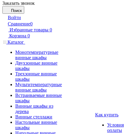
Заказать звонок
Поиск
Войти
Сравнение
0
Избранные товары
0
Корзина
0
Каталог
Монотемпературные
винные шкафы
Двухзонные винные
шкафы
Трехзонные винные
шкафы
Мультитемпературные
винные шкафы
Встраиваемые винные
шкафы
Винные шкафы из
дерева
Как купить
Винные стеллажи
Настольные винные
Условия
шкафы
оплаты
Напольные винные