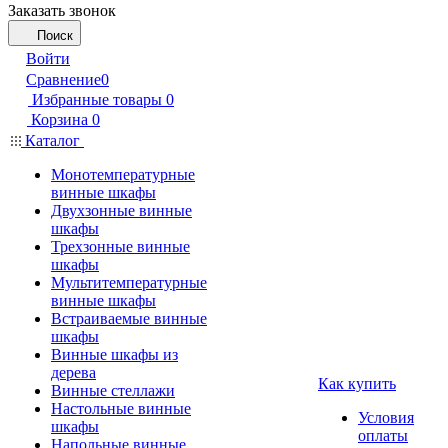
Заказать звонок
Поиск
Войти
Сравнение
0
Избранные товары
0
Корзина
0
Каталог
Монотемпературные
винные шкафы
Двухзонные винные
шкафы
Трехзонные винные
шкафы
Мультитемпературные
винные шкафы
Встраиваемые винные
шкафы
Винные шкафы из
дерева
Как купить
Винные стеллажи
Настольные винные
Условия
шкафы
оплаты
Напольные винные