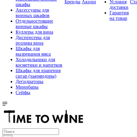
Бренды
Акции
Условия
Ст
шкафы
доставки
Аксессуары для
Гарантия
винных шкафов
на товар
Отдельностоящие
винные шкафы
Куллеры для вина
Диспенсеры для
розлива вина
Шкафы для
вызревания мяса
Холодильники для
косметики и напитков
Шкафы для хранения
сигар (хьюмидоры)
Дегидраторы
Минибары
Сейфы